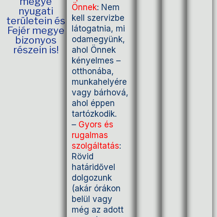
megye
Önnek
: Nem
nyugati
kell szervizbe
területein és
látogatnia, mi
Fejér megye
bizonyos
odamegyünk,
részein is!
ahol Önnek
kényelmes –
otthonába,
munkahelyére
vagy bárhová,
ahol éppen
tartózkodik.
–
Gyors és
rugalmas
szolgáltatás
:
Rövid
határidővel
dolgozunk
(akár órákon
belül vagy
még az adott