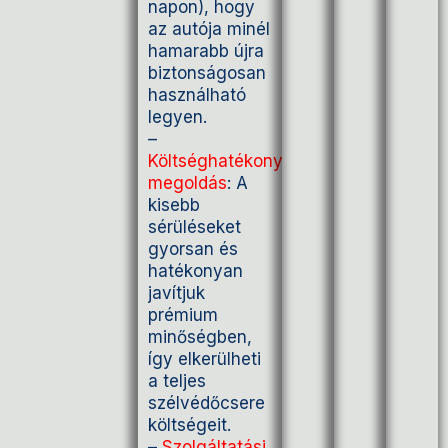
napon), hogy
az autója minél
hamarabb újra
biztonságosan
használható
legyen.
–
Költséghatékony
megoldás
: A
kisebb
sérüléseket
gyorsan és
hatékonyan
javítjuk
prémium
minőségben,
így elkerülheti
a teljes
szélvédőcsere
költségeit.
–
Szolgáltatási