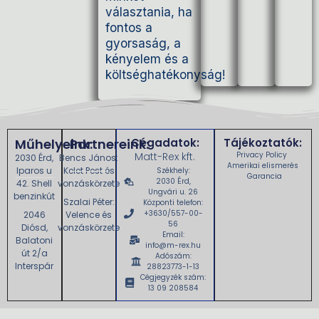
választania, ha
fontos a
gyorsaság, a
kényelem és a
költséghatékonyság!
Műhelyeink:
Partnereink:
Cégadatok:
Tájékoztatók:
Matt-Rex kft.
Privacy Policy
2030 Érd,
Bencs János:
Amerikai elismerés
Iparos u
Kelet Pest és
Székhely:
Garancia
2030 Érd,
42. Shell
vonzáskörzete
Ungvári u. 26
benzinkút
Szalai Péter:
Központi telefon:
+3630/557-00-
2046
Velence és
56
Diósd,
vonzáskörzete
Email:
Balatoni
info@m-rex.hu
út 2/a
Adószám:
Interspár
28823773-1-13
Cégjegyzék szám:
13 09 208584