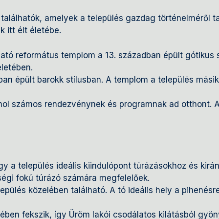
 találhatók, amelyek a település gazdag történelméről t
itt élt életébe.
ató református templom a 13. században épült gótikus s
életében.
an épült barokk stílusban. A templom a település másik
 ahol számos rendezvénynek és programnak ad otthont. A
 így a település ideális kiindulópont túrázásokhoz és ki
égi fokú túrázó számára megfelelőek.
epülés közelében található. A tó ideális hely a pihenésr
lében fekszik, így Üröm lakói csodálatos kilátásból g