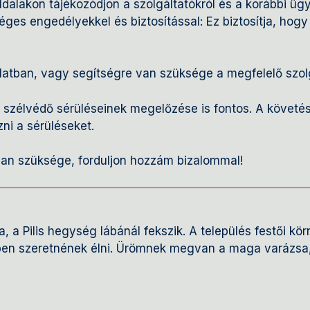
ldalakon tájékozódjon a szolgáltatókról és a korábbi ügy
ges engedélyekkel és biztosítással: Ez biztosítja, hog
latban, vagy segítségre van szüksége a megfelelő szol
a szélvédő sérüléseinek megelőzése is fontos. A követé
ni a sérüléseket.
van szüksége, forduljon hozzám bizalommal!
a Pilis hegység lábánál fekszik. A település festői kö
tben szeretnének élni. Ürömnek megvan a maga varázsa