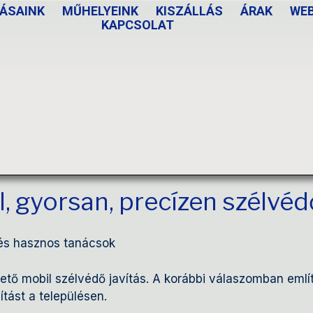
ÁSAINK
MŰHELYEINK
KISZÁLLÁS
ÁRAK
WE
KAPCSOLAT
l, gyorsan, precízen szélvé
 és hasznos tanácsok
tő mobil szélvédő javítás. A korábbi válaszomban említe
tást a településen.