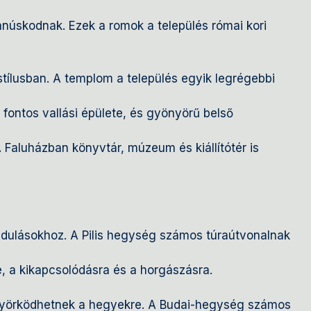
anúskodnak. Ezek a romok a település római kori
tílusban. A templom a település egyik legrégebbi
 fontos vallási épülete, és gyönyörű belső
 Faluházban könyvtár, múzeum és kiállítótér is
rándulásokhoz. A Pilis hegység számos túraútvonalnak
e, a kikapcsolódásra és a horgászásra.
yönyörködhetnek a hegyekre. A Budai-hegység számos