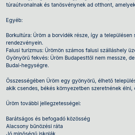
túraútvonalnak és tanösvénynek ad otthont, amelye
Egyéb:
Borkultúra: Üröm a borvidék része, így a településen 
rendezvényein.
Falusi turizmus: Ürömön számos falusi szálláshely ü
Gyönyörű fekvés: Üröm Budapesttől nem messze, de még
Budai-hegységre.
Összességében Üröm egy gyönyörű, élhető település, 
akik csendes, békés környezetben szeretnének élni,
Üröm további jellegzetességei:
Barátságos és befogadó közösség
Alacsony bűnözési ráta
Jó minőségű iskolák