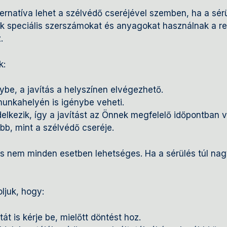
ernatíva lehet a szélvédő cseréjével szemben, ha a sé
sok speciális szerszámokat és anyagokat használnak a r
.
k:
lybe, a javítás a helyszínen elvégezhető.
unkahelyén is igénybe veheti.
kezik, így a javítást az Önnek megfelelő időpontban v
bb, mint a szélvédő cseréje.
 nem minden esetben lehetséges. Ha a sérülés túl nagy
ljuk, hogy:
át is kérje be, mielőtt döntést hoz.