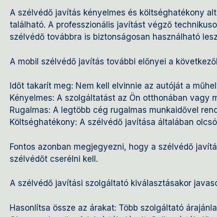
A szélvédő javítás kényelmes és költséghatékony alt
található. A professzionális javítást végző techniku
szélvédő továbbra is biztonságosan használható lesz
A mobil szélvédő javítás további előnyei a következő
Időt takarít meg: Nem kell elvinnie az autóját a műhe
Kényelmes: A szolgáltatást az Ön otthonában vagy m
Rugalmas: A legtöbb cég rugalmas munkaidővel rendel
Költséghatékony: A szélvédő javítása általában olcsó
Fontos azonban megjegyezni, hogy a szélvédő javítás
szélvédőt cserélni kell.
A szélvédő javítási szolgáltató kiválasztásakor javaso
Hasonlítsa össze az árakat: Több szolgáltató árajánlat