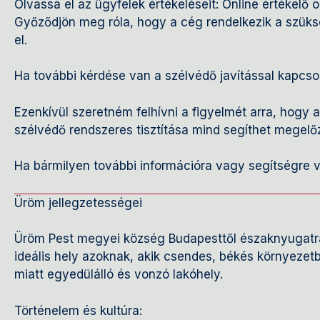
Olvassa el az ügyfelek értékeléseit: Online értékelő o
Győződjön meg róla, hogy a cég rendelkezik a szüksé
el.
Ha további kérdése van a szélvédő javítással kapcso
Ezenkívül szeretném felhívni a figyelmét arra, hogy 
szélvédő rendszeres tisztítása mind segíthet megelőz
Ha bármilyen további információra vagy segítségre 
Üröm jellegzetességei
Üröm Pest megyei község Budapesttől északnyugatra, 
ideális hely azoknak, akik csendes, békés környeze
miatt egyedülálló és vonzó lakóhely.
Történelem és kultúra: