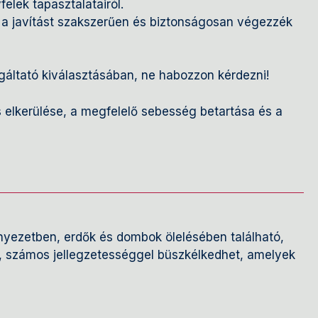
felek tapasztalatairól.
y a javítást szakszerűen és biztonságosan végezzék
gáltató kiválasztásában, ne habozzon kérdezni!
s elkerülése, a megfelelő sebesség betartása és a
rnyezetben, erdők és dombok ölelésében található,
, számos jellegzetességgel büszkélkedhet, amelyek