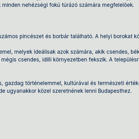
k minden nehézségi fokú túrázó számára megfelelőek.
számos pincészet és borbár található. A helyi borokat k
zemel, melyek ideálisak azok számára, akik csendes, bé
is csendes, idilli környezetben fekszik. A településről
gazdag történelemmel, kultúrával és természeti értékek
 de ugyanakkor közel szeretnének lenni Budapesthez.