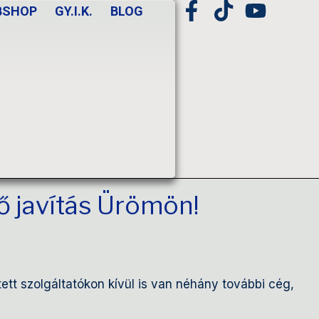
BSHOP
GY.I.K.
BLOG
dő javítás Ürömön!
tt szolgáltatókon kívül is van néhány további cég,