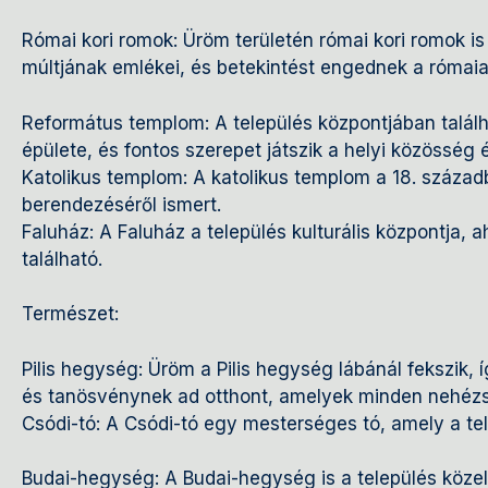
Római kori romok: Üröm területén római kori romok is
múltjának emlékei, és betekintést engednek a rómaiak 
Református templom: A település központjában találh
épülete, és fontos szerepet játszik a helyi közösség 
Katolikus templom: A katolikus templom a 18. századb
berendezéséről ismert.
Faluház: A Faluház a település kulturális központja,
található.
Természet:
Pilis hegység: Üröm a Pilis hegység lábánál fekszik,
és tanösvénynek ad otthont, amelyek minden nehézs
Csódi-tó: A Csódi-tó egy mesterséges tó, amely a tel
Budai-hegység: A Budai-hegység is a település köze