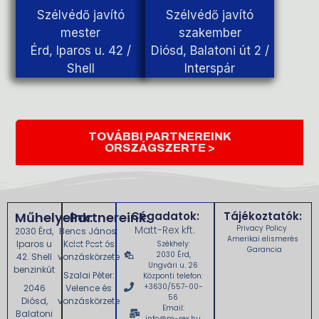
Szélvédő javító
Szélvédő javító
mester
szakember
Érd, Iparos u. 42 /
Diósd, Balatoni út 2 /
Shell
Interspár
TOVÁBBI PARTNEREINK
ORSZÁGSZERTE >
Műhelyeink:
Partnereink:
Cégadatok:
Tájékoztatók:
Matt-Rex kft.
Privacy Policy
2030 Érd,
Bencs János:
Amerikai elismerés
Iparos u
Kelet Pest és
Székhely:
Garancia
2030 Érd,
42. Shell
vonzáskörzete
Ungvári u. 26
benzinkút
Szalai Péter:
Központi telefon:
+3630/557-00-
2046
Velence és
56
Diósd,
vonzáskörzete
Email:
Balatoni
info@m-rex.hu