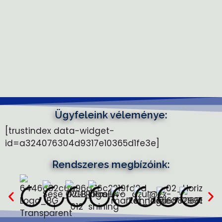
Ügyfeleink véleménye:
[trustindex data-widget-
id=a324076304d9317e10365d1fe3e]
Rendszeres megbízóink: