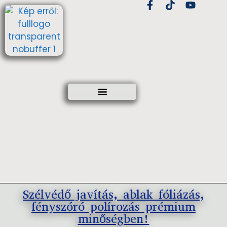
Szélvédő javítás, ablak fóliázás,
fényszóró polírozás prémium
minőségben!