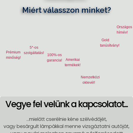
Miért válasszon minket?
Országos
hírnév!
Gold
tanúsítvány!
5*-os
Prémium
szolgáltatás!
100%-os
minőség!
Amerikai
garancia!
termékek!
Nemzetközi
oklevél!
Vegye fel velünk a kapcsolatot...
...mielőtt cserélnie kéne szélvédőjét,
vagy besárgult lámpákkal menne vizsgáztatni autóját,