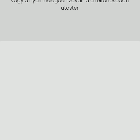
vagy a nyári melegben zavarná a felforrósodott
utastér.