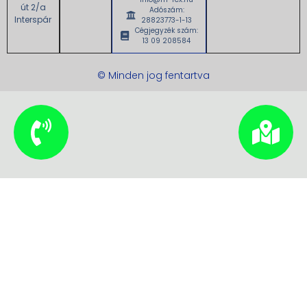
út 2/a
Adószám:
Interspár
28823773-1-13
Cégjegyzék szám:
13 09 208584
© Minden jog fentartva