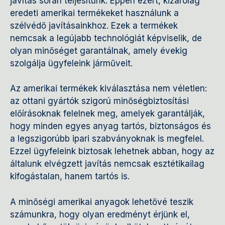
javítás során teljesítünk. Éppen ezért, kizárólag
eredeti amerikai termékeket használunk a
szélvédő javításainkhoz. Ezek a termékek
nemcsak a legújabb technológiát képviselik, de
olyan minőséget garantálnak, amely évekig
szolgálja ügyfeleink járműveit.
Az amerikai termékek kiválasztása nem véletlen:
az ottani gyártók szigorú minőségbiztosítási
előírásoknak felelnek meg, amelyek garantálják,
hogy minden egyes anyag tartós, biztonságos és
a legszigorúbb ipari szabványoknak is megfelel.
Ezzel ügyfeleink biztosak lehetnek abban, hogy az
általunk elvégzett javítás nemcsak esztétikailag
kifogástalan, hanem tartós is.
A minőségi amerikai anyagok lehetővé teszik
számunkra, hogy olyan eredményt érjünk el,