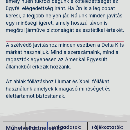
amely hűen tükrözi cégünk elkötelezettségét az
ügyfél elégedettség iránt. Ha Ön is a legjobbat
keresi, a legjobb helyen jár. Nálunk minden javítás
egy minőségi ígéret, amely hosszú távon is
megőrzi járműve biztonságát és esztétikai értékét.
A szélvédő javításhoz minden esetben a Delta Kits
márkát használjuk. Mind a szerszámaink, mind a
ragasztók egyenesen az Amerikai Egyesült
államokból érkezik hozzánk.
Az ablak fóliázáshoz Llumar és Xpell fóliákat
használunk amelyek kimagasó minőséget és
élettartamot biztosítanak.
Műhelyeink:
Partnereink:
Cégadatok:
Tájékoztatók: