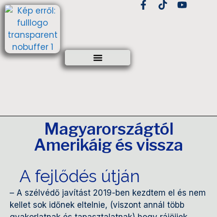
Magyarországtól
Amerikáig és vissza
A fejlődés útján
– A szélvédő javítást 2019-ben kezdtem el és nem
kellet sok időnek eltelnie,
(viszont annál több
gyakorlatnak és tapasztalatnak) hogy rájöjjek,