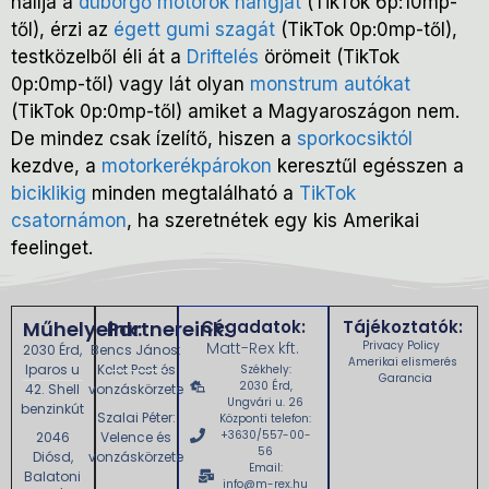
hallja a
dübörgő motorok hangját
(TikTok 6p:10mp-
től), érzi az
égett gumi szagát
(TikTok 0p:0mp-től),
testközelből éli át a
Driftelés
örömeit (TikTok
0p:0mp-től) vagy lát olyan
monstrum autókat
(TikTok 0p:0mp-től) amiket a Magyaroszágon nem.
De mindez csak ízelítő, hiszen a
sporkocsiktól
kezdve, a
motorkerékpárokon
keresztűl egésszen a
biciklikig
minden megtalálható a
TikTok
csatornámon
, ha szeretnétek egy kis Amerikai
feelinget.
Műhelyeink:
Partnereink:
Cégadatok:
Tájékoztatók:
Matt-Rex kft.
Privacy Policy
2030 Érd,
Bencs János:
Amerikai elismerés
Iparos u
Kelet Pest és
Székhely:
Garancia
2030 Érd,
42. Shell
vonzáskörzete
Ungvári u. 26
benzinkút
Szalai Péter:
Központi telefon:
+3630/557-00-
2046
Velence és
56
Diósd,
vonzáskörzete
Email:
Balatoni
info@m-rex.hu