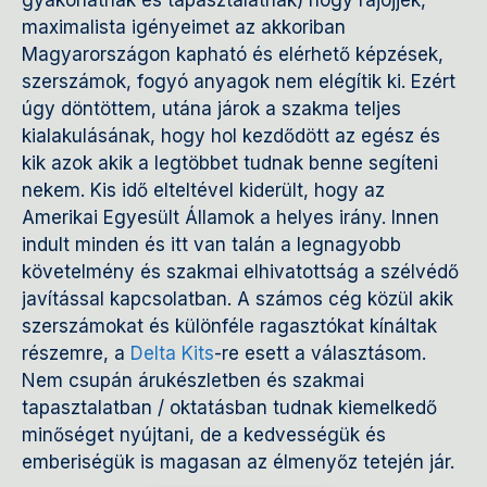
maximalista igényeimet az akkoriban
Magyarországon kapható és elérhető képzések,
szerszámok, fogyó anyagok nem elégítik ki. Ezért
úgy döntöttem, utána járok a szakma teljes
kialakulásának, hogy hol kezdődött az egész és
kik azok akik a legtöbbet tudnak benne segíteni
nekem. Kis idő elteltével kiderült, hogy az
Amerikai Egyesült Államok a helyes irány. Innen
indult minden és itt van talán a legnagyobb
követelmény és szakmai elhivatottság a szélvédő
javítással kapcsolatban. A számos cég közül akik
szerszámokat és különféle ragasztókat kínáltak
részemre, a
Delta Kits
-re esett a választásom.
Nem csupán árukészletben és szakmai
tapasztalatban / oktatásban tudnak kiemelkedő
minőséget nyújtani, de a kedvességük és
emberiségük is magasan az élmenyőz tetején jár.