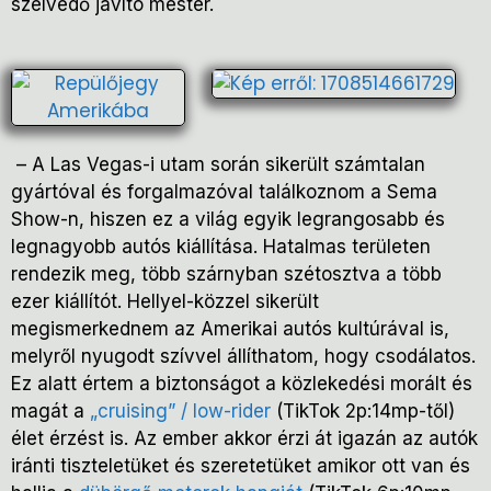
szélvédő javító mester.
– A Las Vegas-i utam során sikerült számtalan
gyártóval és forgalmazóval találkoznom a Sema
Show-n, hiszen ez a világ egyik legrangosabb és
legnagyobb autós kiállítása. Hatalmas területen
rendezik meg, több szárnyban szétosztva a több
ezer kiállítót. Hellyel-közzel sikerült
megismerkednem az Amerikai autós kultúrával is,
melyről nyugodt szívvel állíthatom, hogy csodálatos.
Ez alatt értem a biztonságot a közlekedési morált és
magát a
„cruising” / low-rider
(TikTok 2p:14mp-től)
élet érzést is. Az ember akkor érzi át igazán az autók
iránti tiszteletüket és szeretetüket amikor ott van és