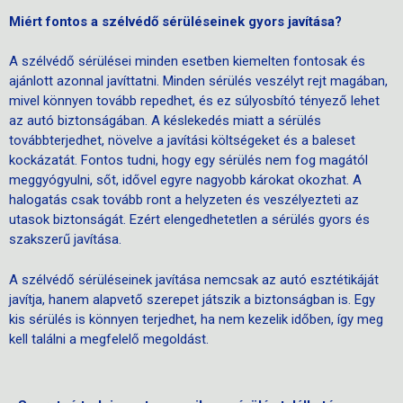
Miért fontos a szélvédő sérüléseinek gyors javítása?
A szélvédő sérülései minden esetben kiemelten fontosak és
ajánlott azonnal javíttatni. Minden sérülés veszélyt rejt magában,
mivel könnyen tovább repedhet, és ez súlyosbító tényező lehet
az autó biztonságában. A késlekedés miatt a sérülés
továbbterjedhet, növelve a javítási költségeket és a baleset
kockázatát. Fontos tudni, hogy egy sérülés nem fog magától
meggyógyulni, sőt, idővel egyre nagyobb károkat okozhat. A
halogatás csak tovább ront a helyzeten és veszélyezteti az
utasok biztonságát. Ezért elengedhetetlen a sérülés gyors és
szakszerű javítása.
A szélvédő sérüléseinek javítása nemcsak az autó esztétikáját
javítja, hanem alapvető szerepet játszik a biztonságban is. Egy
kis sérülés is könnyen terjedhet, ha nem kezelik időben, így meg
kell találni a megfelelő megoldást.