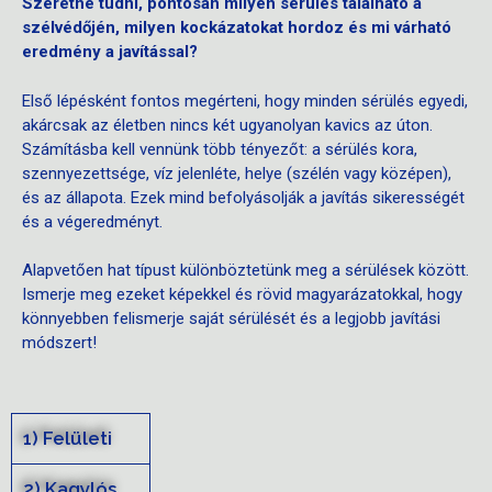
Szeretné tudni, pontosan milyen sérülés található a
szélvédőjén, milyen kockázatokat hordoz és mi várható
eredmény a javítással?
Első lépésként fontos megérteni, hogy minden sérülés egyedi,
akárcsak az életben nincs két ugyanolyan kavics az úton.
Számításba kell vennünk több tényezőt: a sérülés kora,
szennyezettsége, víz jelenléte, helye (szélén vagy középen),
és az állapota. Ezek mind befolyásolják a javítás sikerességét
és a végeredményt.
Alapvetően hat típust különböztetünk meg a sérülések között.
Ismerje meg ezeket képekkel és rövid magyarázatokkal, hogy
könnyebben felismerje saját sérülését és a legjobb javítási
módszert!
1) Felületi
2) Kagylós