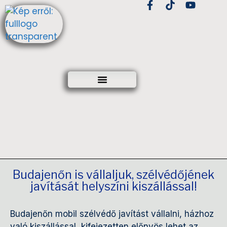
Budajenőn is vállaljuk, szélvédőjének
javítását helyszíni kiszállással!
Budajenőn mobil szélvédő javítást vállalni, házhoz
való kiszállással, kifejezetten előnyös lehet az