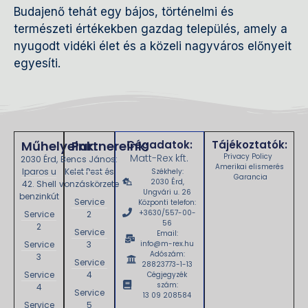
Budajenő tehát egy bájos, történelmi és
természeti értékekben gazdag település, amely a
nyugodt vidéki élet és a közeli nagyváros előnyeit
egyesíti.
Műhelyeink:
Partnereink:
Cégadatok:
Tájékoztatók:
Matt-Rex kft.
Privacy Policy
2030 Érd,
Bencs János:
Amerikai elismerés
Iparos u
Kelet Pest és
Székhely:
Garancia
2030 Érd,
42. Shell
vonzáskörzete
Ungvári u. 26
benzinkút
Service
Központi telefon:
+3630/557-00-
Service
2
56
2
Service
Email:
Service
3
info@m-rex.hu
Adószám:
3
Service
28823773-1-13
Service
4
Cégjegyzék
szám:
4
Service
13 09 208584
Service
5