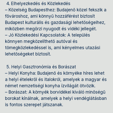
4. Elhelyezkedés és Közlekedés
– Közelség Budapesthez: Budajenő közel fekszik a
fővároshoz, ami könnyű hozzáférést biztosít
Budapest kulturális és gazdasági lehetőségeihez,
miközben megőrzi nyugodt és vidéki jellegét.
– Jó Közlekedési Kapcsolatok: A település
könnyen megközelíthető autóval és
tömegközlekedéssel is, ami kényelmes utazási
lehetőségeket biztosít.
5. Helyi Gasztronómia és Borászat
– Helyi Konyha: Budajenő és környéke híres lehet
a helyi ételekről és italokról, amelyek a magyar és
német nemzetiségi konyha ízvilágát ötvözik.
– Borászat: A környék borvidékei kiváló minőségű
borokat kínálnak, amelyek a helyi vendéglátásban
is fontos szerepet játszanak.