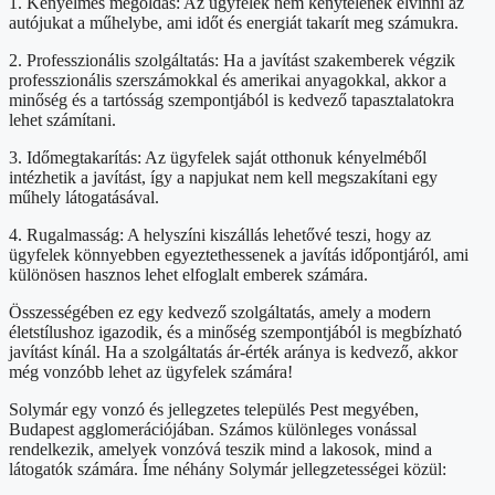
1. Kényelmes megoldás: Az ügyfelek nem kénytelenek elvinni az
autójukat a műhelybe, ami időt és energiát takarít meg számukra.
2. Professzionális szolgáltatás: Ha a javítást szakemberek végzik
professzionális szerszámokkal és amerikai anyagokkal, akkor a
minőség és a tartósság szempontjából is kedvező tapasztalatokra
lehet számítani.
3. Időmegtakarítás: Az ügyfelek saját otthonuk kényelméből
intézhetik a javítást, így a napjukat nem kell megszakítani egy
műhely látogatásával.
4. Rugalmasság: A helyszíni kiszállás lehetővé teszi, hogy az
ügyfelek könnyebben egyeztethessenek a javítás időpontjáról, ami
különösen hasznos lehet elfoglalt emberek számára.
Összességében ez egy kedvező szolgáltatás, amely a modern
életstílushoz igazodik, és a minőség szempontjából is megbízható
javítást kínál. Ha a szolgáltatás ár-érték aránya is kedvező, akkor
még vonzóbb lehet az ügyfelek számára!
Solymár egy vonzó és jellegzetes település Pest megyében,
Budapest agglomerációjában. Számos különleges vonással
rendelkezik, amelyek vonzóvá teszik mind a lakosok, mind a
látogatók számára. Íme néhány Solymár jellegzetességei közül: