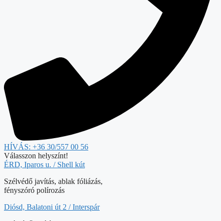
HÍVÁS: +36 30/557 00 56
Válasszon helyszínt!
ÉRD, Iparos u. / Shell kút
Szélvédő javítás, ablak fóliázás,
fényszóró polírozás
Diósd, Balatoni út 2 / Interspár