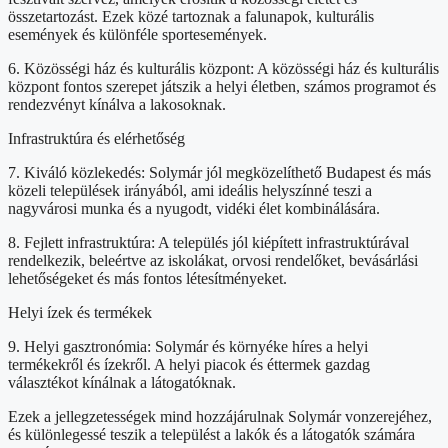
összetartozást. Ezek közé tartoznak a falunapok, kulturális
események és különféle sportesemények.
6. Közösségi ház és kulturális központ: A közösségi ház és kulturális
központ fontos szerepet játszik a helyi életben, számos programot és
rendezvényt kínálva a lakosoknak.
Infrastruktúra és elérhetőség
7. Kiváló közlekedés: Solymár jól megközelíthető Budapest és más
közeli települések irányából, ami ideális helyszínné teszi a
nagyvárosi munka és a nyugodt, vidéki élet kombinálására.
8. Fejlett infrastruktúra: A település jól kiépített infrastruktúrával
rendelkezik, beleértve az iskolákat, orvosi rendelőket, bevásárlási
lehetőségeket és más fontos létesítményeket.
Helyi ízek és termékek
9. Helyi gasztronómia: Solymár és környéke híres a helyi
termékekről és ízekről. A helyi piacok és éttermek gazdag
választékot kínálnak a látogatóknak.
Ezek a jellegzetességek mind hozzájárulnak Solymár vonzerejéhez,
és különlegessé teszik a települést a lakók és a látogatók számára