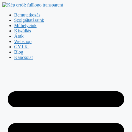
Bemutatkozás
Szolgáltatásaink
Műhelyeink
Kiszállás
Árak
Webshop
GY.I.K.
Blog
Kapcsolat