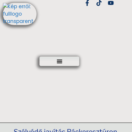
Szélvédő javítás Ráckeresztúron,