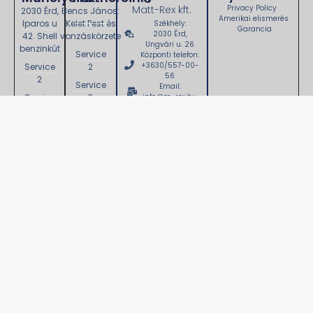
Matt-Rex kft.
Privacy Policy
2030 Érd,
Bencs János:
Amerikai elismerés
Iparos u
Kelet Pest és
Székhely:
Garancia
2030 Érd,
42. Shell
vonzáskörzete
Ungvári u. 26
benzinkút
Service
Központi telefon:
+3630/557-00-
Service
2
56
2
Service
Email:
Service
3
info@m-rex.hu
Adószám:
3
Service
28823773-1-13
Service
4
Cégjegyzék
szám:
4
Service
13 09 208584
Service
5
5
© Minden jog fentartva