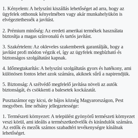
1. Kényelem: A helyszíni kiszállás lehetőséget ad arra, hogy az
ügyfelek otthonuk kényelmében vagy akár munkahelyükön is
elvégeztethessék a javítást.
2. Prémium minőség: Az eredeti amerikai termékek használata
biztosítja a magas színvonalú és tartós javítást.
3. Szakértelem: Az okleveles szakemberek garantálják, hogy a
javítást profi módon végzik el, így az ügyfelek megbízható és
biztonságos szolgáltatást kapnak.
4. Időmegtakarítás: A helyszíni szolgáltatás gyors és hatékony, ami
különösen fontos lehet azok számára, akiknek sűrű a napirendjük.
5. Biztonság: A szélvédő megfelelő javítása növeli az autók
biztonságát, és csökkenti a balesetek kockázatát.
Pusztazámor egy kicsi, de bájos község Magyarországon, Pest
megyében. Íme néhány jellegzetessége:
1. Természeti környezet: A települést gyönyörű természeti környezet
veszi körül, ami ideális a természetkedvelők és kirándulók számára.
Az erdők és mezők számos szabadtéri tevékenységre kínálnak
lehetőséget.