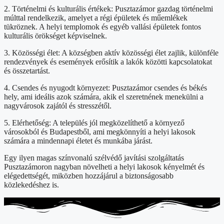
2. Történelmi és kulturális értékek: Pusztazámor gazdag történelmi
múlttal rendelkezik, amelyet a régi épületek és műemlékek
tükröznek. A helyi templomok és egyéb vallási épületek fontos
kulturális örökséget képviselnek.
3. Közösségi élet: A községben aktív közösségi élet zajlik, különféle
rendezvények és események erősítik a lakók közötti kapcsolatokat
és összetartást.
4. Csendes és nyugodt környezet: Pusztazámor csendes és békés
hely, ami ideális azok számára, akik el szeretnének menekülni a
nagyvárosok zajától és stresszétől.
5. Elérhetőség: A település jól megközelíthető a környező
városokból és Budapestből, ami megkönnyíti a helyi lakosok
számára a mindennapi életet és munkába járást.
Egy ilyen magas színvonalú szélvédő javítási szolgáltatás
Pusztazámoron nagyban növelheti a helyi lakosok kényelmét és
elégedettségét, miközben hozzájárul a biztonságosabb
közlekedéshez is.