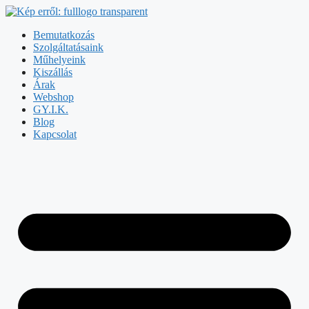
Bemutatkozás
Szolgáltatásaink
Műhelyeink
Kiszállás
Árak
Webshop
GY.I.K.
Blog
Kapcsolat