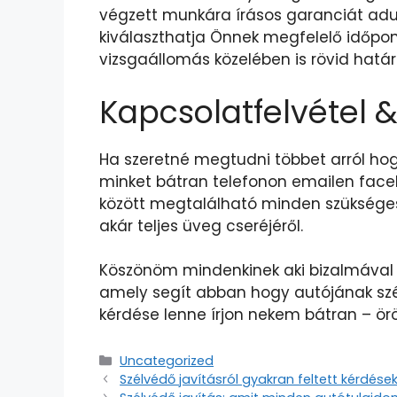
végzett munkára írásos garanciát adun
kiválaszthatja Önnek megfelelő időpont
vizsgaállomás közelében is rövid határi
Kapcsolatfelvétel 
Ha szeretné megtudni többet arról hog
minket bátran telefonon emailen face
között megtalálható minden szükséges 
akár teljes üveg cseréjéről.
Köszönöm mindenkinek aki bizalmával m
amely segít abban hogy autójának szé
kérdése lenne írjon nekem bátran – ö
Uncategorized
Szélvédő javításról gyakran feltett kérdése