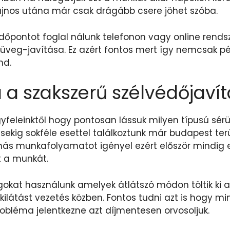
jnos utána már csak drágább csere jöhet szóba.
i időpontot foglal nálunk telefonon vagy online rend
küveg-javítása. Ez azért fontos mert így nemcsak p
nd.
 a szakszerű szélvédőjavít
ügyfeleinktől hogy pontosan lássuk milyen típusú sér
ekig sokféle esettel találkoztunk már budapest terü
 munkafolyamatot igényel ezért először mindig eg
t a munkát.
okat használunk amelyek átlátszó módon töltik ki a
ilátást vezetés közben. Fontos tudni azt is hogy mi
robléma jelentkezne azt díjmentesen orvosoljuk.