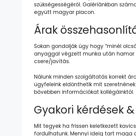
szükségességéről. Galériánkban számos
együtt magyar piacon.
Árak összehasonlít
Sokan gondolják úgy hogy “minél olcsó
anyaggal végzett munka után hamar újr
csere/javítás.
Nálunk minden szolgáltatás korrekt ár
ügyfeleink eldönthetik mit szeretnének
bővebben információkat kollégáinktól.
Gyakori kérdések &
Mit tegyek ha frissen keletkezett kavi
fordulhatunk. Mennyi ideig tart maga 