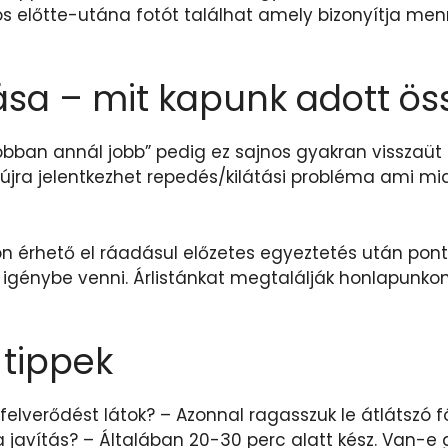
 előtte-utána fotót találhat amely bizonyítja men
ása – mit kapunk adott ös
bban annál jobb” pedig ez sajnos gyakran visszaüt 
a jelentkezhet repedés/kilátási probléma ami miatt
on érhető el ráadásul előzetes egyeztetés után pon
 igénybe venni. Árlistánkat megtalálják honlapunkon
 tippek
csfelverődést látok? – Azonnal ragasszuk le átlátszó
a javítás? – Általában 20-30 perc alatt kész. Van-e