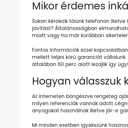
Mikor érdemes inká
Sokan kérdezik tőlünk telefonon illetv
javítást? Általánosságban elmondható
miatt vagy ha már korábban sikertelenül
Fontos információk ezzel kapcsolatban
mellett teljes körű garanciát vállalunk
általában 60 perc alatt lezajlik így üg
Hogyan válasszuk k
Az interneten böngészve rengeteg ajá
milyen referenciák vannak adott cégné
anyagokat használnak illetve jár-e gar
Mi minden esetben igyekszünk hasznos t