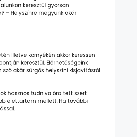
dalunkon keresztül gyorsan
ma? – Helyszínre megyünk akár
én illetve környékén akkor keressen
ntján keresztül. Elérhetőségeink
ó akár sürgős helyszíni kisjavításról
k hasznos tudnivalóra tett szert
b élettartam mellett. Ha további
ással.