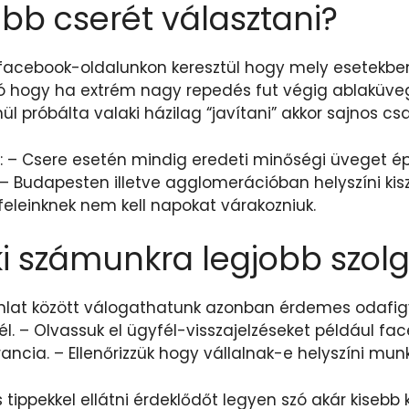
bb cserét választani?
e facebook-oldalunkon keresztül hogy mely esetekben
 hogy ha extrém nagy repedés fut végig ablaküveg
 próbálta valaki házilag “javítani” akkor sajnos csa
: – Csere esetén mindig eredeti minőségi üveget ép
. – Budapesten illetve agglomerációban helyszíni kis
yfeleinknek nem kell napokat várakozniuk.
i számunkra legjobb szolg
nlat között válogathatunk azonban érdemes odafigy
l. – Olvassuk el ügyfél-visszajelzéseket például f
ancia. – Ellenőrizzük hogy vállalnak-e helyszíni mu
ippekkel ellátni érdeklődőt legyen szó akár kisebb k