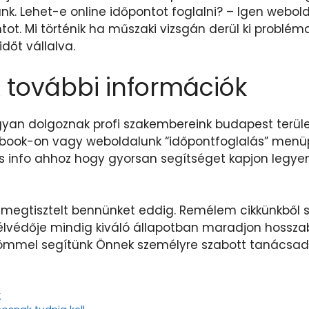
k. Lehet-e online időpontot foglalni? – Igen webol
ot. Mi történik ha műszaki vizsgán derül ki problé
dőt vállalva.
& további információk
yan dolgoznak profi szakembereink budapest terület
book-on vagy weboldalunk “időpontfoglalás” menüpo
info ahhoz hogy gyorsan segítséget kapjon legyen sz
egtisztelt bennünket eddig. Remélem cikkünkből so
lvédője mindig kiváló állapotban maradjon hosszab
römmel segítünk Önnek személyre szabott tanácsad
k