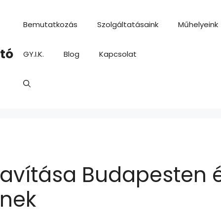
Bemutatkozás
Szolgáltatásaink
Műhelyeink
ító
GY.I.K.
Blog
Kapcsolat
 javítása Budapesten 
inek