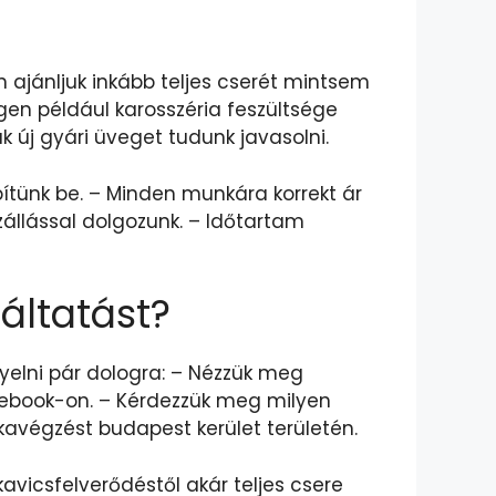
 ajánljuk inkább teljes cserét mintsem
en például karosszéria feszültsége
k új gyári üveget tudunk javasolni.
ítünk be. – Minden munkára korrekt ár
zállással dolgozunk. – Időtartam
áltatást?
elni pár dologra: – Nézzük meg
acebook-on. – Kérdezzük meg milyen
nkavégzést budapest kerület területén.
avicsfelverődéstől akár teljes csere