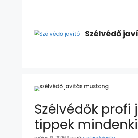
Szélvédő jav
Szélvédők profi
tippek mindenk
május 13, 2026
Szerző:
szelvedojavito