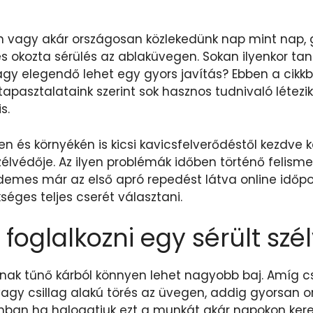
n vagy akár országosan közlekedünk nap mint nap, 
s okozta sérülés az ablaküvegen. Sokan ilyenkor tan
Vagy elegendő lehet egy gyors javítás? Ebben a cikk
pasztalataink szerint sok hasznos tudnivaló létezik
s.
n és környékén is kicsi kavicsfelverődéstől kezdve
élvédője. Az ilyen problémák időben történő felisme
demes már az első apró repedést látva online időpo
séges teljes cserét választani.
 foglalkozni egy sérült sz
nak tűnő kárból könnyen lehet nagyobb baj. Amíg csa
vagy csillag alakú törés az üvegen, addig gyorsan 
onban ha halogatjuk ezt a munkát akár napokon keres