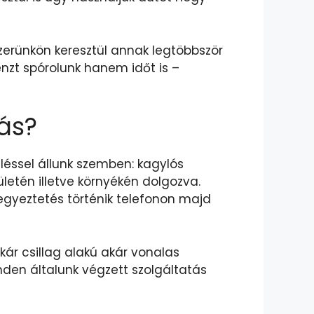
szerünkön keresztül annak legtöbbször
énzt spórolunk hanem időt is –
ás?
üléssel állunk szemben: kagylós
letén illetve környékén dolgozva.
yeztetés történik telefonon majd
kár csillag alakú akár vonalas
nden általunk végzett szolgáltatás