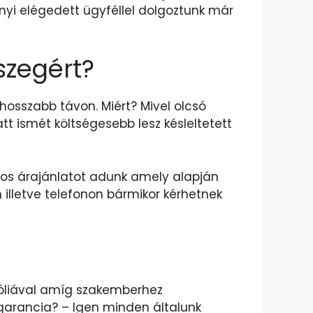
nyi elégedett ügyféllel dolgoztunk már
szegért?
hosszabb távon. Miért? Mivel olcsó
 ismét költségesebb lesz késleltetett
tos árajánlatot adunk amely alapján
 illetve telefonon bármikor kérhetnek
 fóliával amíg szakemberhez
 garancia? – Igen minden általunk