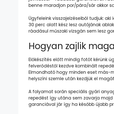
benne maradjon por/pára/sár akkor sa
Ügyfeleink visszajelzéseiből tudjuk: ak
30 perc alatt kész lesz autójának abla
ráadásul műszaki vizsgán sem lesz go
Hogyan zajlik maga
Előkészítés előtt mindig fotót kérünk 
felverődéstől kezdve kombinált repedés
Elmondható hogy minden eset más-más
helyszíni szemle után kezdjük el magá
A folyamat során speciális gyári anyag
repedést így utána sem zavarja majd k
garanciával jár így ha később újabb p