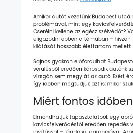
Amikor autót vezetünk Budapest utcái
problémával, mint egy kavicsfelverődé
Cserélni kellene az egész szélvédőt? 
eligazodni ebben a témában – hiszen ta
kilátását hosszabb élettartam mellett i
Sajnos gyakran előfordulhat Budapeste
sérülésből eredően károsodik autónk sz
vizsgán sem megy át az autó. Ezért ér
így időben megtudjuk azt is: mikor szük
Miért fontos időben
Elmondhatjuk tapasztalatból: egy apró
kavicsfelverődéstől eredően repedés 
javítással – ráadásul garanciával. Az