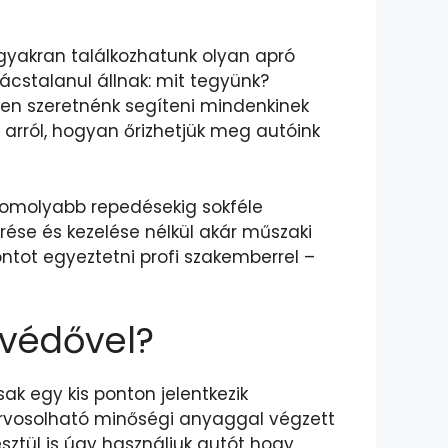
gyakran találkozhatunk olyan apró
ácstalanul állnak: mit tegyünk?
ben szeretnénk segíteni mindenkinek
 arról, hogyan őrizhetjük meg autóink
 komolyabb repedésekig sokféle
rése és kezelése nélkül akár műszaki
ntot egyeztetni profi szakemberrel –
élvédővel?
k egy kis ponton jelentkezik
orvosolható minőségi anyaggal végzett
ztül is úgy használjuk autót hogy