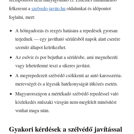
felkeresni a
szelvedo-javito.hu
oldalunkat és időpontot
foglalni, mert:
A hőingadozás és rezgés hatására a repedések gyorsan
terjednek — egy javítható sérülésből napok alatt cserére
szoruló állapot keletkezhet.
Az esővíz és por bejuthat a sérülésbe, ami megnehezíti
vagy lehetetlenné teszi a sikeres javítást.
A megrepedezett szélvédő csökkenti az autó karosszéria-
merevségét és a légzsák hatékonyságát ütközés esetén.
Magyarországon a mértékadó szélvédő repedéssel való
közlekedés műszaki vizsgán nem-megfelelt minősítést
vonhat maga után.
Gyakori kérdések a szélvédő javítással