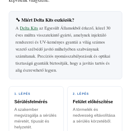
🔧 Miért Delta Kits eszközök?
A
Delta Kits
az Egyesült Államokból érkező, közel 30
éves múltra visszatekintő gyártó, amelynek injektáló
rendszerei és UV-keményes gyantái a világ számos
vezető szélvédő javító műhelyében szabványnak
számítanak. Precíziós nyomásszabályozásuk és optikai
tisztaságú gyantáik biztosítják, hogy a javítás tartós és
alig észrevehető legyen.
1. LÉPÉS
2. LÉPÉS
Sérülésfelmérés
Felület előkészítése
A szakember
A törmelék és
megvizsgálja a sérülés
nedvesség eltávolítása
méretét, típusát és
a sérülés körzetéből.
helyzetét.