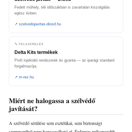
Fedett műhely, téli időszakban is zavartalan kiszolgálás
egész évben.
↗ szelvedojavitas-diosd.hu
🔧 FELSZERELÉS
Delta Kits termékek
Profi injektáló rendszerek és gyanta — az iparági standard
forgalmazója.
↗ m-rex.hu
Miért ne halogassa a szélvédő
javítását?
A szélvédő sérülése sem esztétikai, sem biztonsági
szempontból nem hanyagolható el. Érdemes mihamarabb