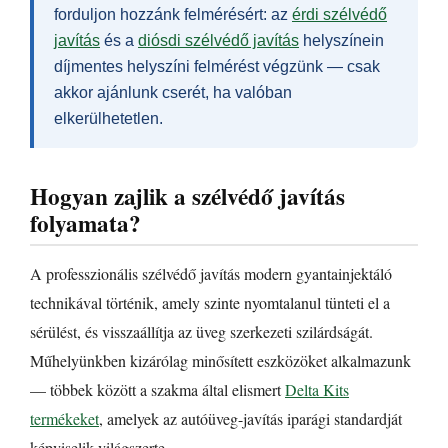
forduljon hozzánk felmérésért: az
érdi szélvédő
javítás
és a
diósdi szélvédő javítás
helyszínein
díjmentes helyszíni felmérést végzünk — csak
akkor ajánlunk cserét, ha valóban
elkerülhetetlen.
Hogyan zajlik a szélvédő javítás
folyamata?
A professzionális szélvédő javítás modern gyantainjektáló
technikával történik, amely szinte nyomtalanul tünteti el a
sérülést, és visszaállítja az üveg szerkezeti szilárdságát.
Műhelyünkben kizárólag minősített eszközöket alkalmazunk
— többek között a szakma által elismert
Delta Kits
termékeket
, amelyek az autóüveg-javítás iparági standardját
képviselik világszerte.