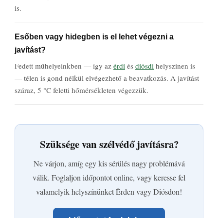
is.
Esőben vagy hidegben is el lehet végezni a
javítást?
Fedett műhelyeinkben — így az
érdi
és
diósdi
helyszínen is
— télen is gond nélkül elvégezhető a beavatkozás. A javítást
száraz, 5 °C feletti hőmérsékleten végezzük.
Szüksége van szélvédő javításra?
Ne várjon, amíg egy kis sérülés nagy problémává
válik. Foglaljon időpontot online, vagy keresse fel
valamelyik helyszínünket Érden vagy Diósdon!