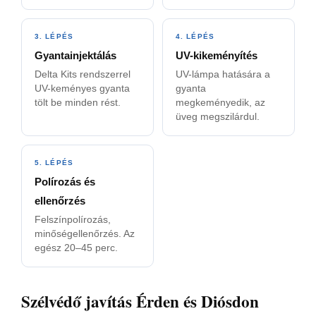
3. LÉPÉS
4. LÉPÉS
Gyantainjektálás
UV-kikeményítés
Delta Kits rendszerrel
UV-lámpa hatására a
UV-keményes gyanta
gyanta
tölt be minden rést.
megkeményedik, az
üveg megszilárdul.
5. LÉPÉS
Polírozás és
ellenőrzés
Felszínpolírozás,
minőségellenőrzés. Az
egész 20–45 perc.
Szélvédő javítás Érden és Diósdon