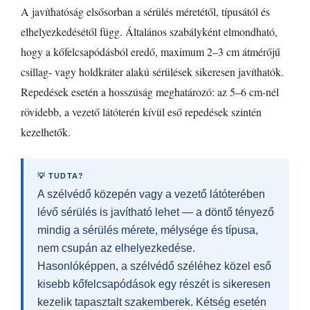
A javíthatóság elsősorban a sérülés méretétől, típusától és
elhelyezkedésétől függ. Általános szabályként elmondható,
hogy a kőfelcsapódásból eredő, maximum 2–3 cm átmérőjű
csillag- vagy holdkráter alakú sérülések sikeresen javíthatók.
Repedések esetén a hosszúság meghatározó: az 5–6 cm-nél
rövidebb, a vezető látóterén kívül eső repedések szintén
kezelhetők.
💡 TUDTA?
A szélvédő közepén vagy a vezető látóterében
lévő sérülés is javítható lehet — a döntő tényező
mindig a sérülés mérete, mélysége és típusa,
nem csupán az elhelyezkedése.
Hasonlóképpen, a szélvédő széléhez közel eső
kisebb kőfelcsapódások egy részét is sikeresen
kezelik tapasztalt szakemberek. Kétség esetén