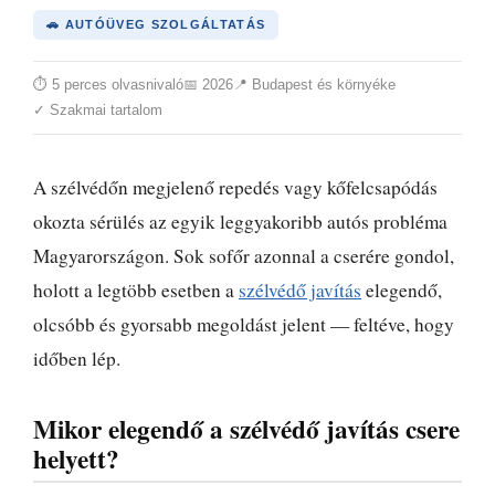
🚗 AUTÓÜVEG SZOLGÁLTATÁS
⏱ 5 perces olvasnivaló
📅 2026
📍 Budapest és környéke
✓ Szakmai tartalom
A szélvédőn megjelenő repedés vagy kőfelcsapódás
okozta sérülés az egyik leggyakoribb autós probléma
Magyarországon. Sok sofőr azonnal a cserére gondol,
holott a legtöbb esetben a
szélvédő javítás
elegendő,
olcsóbb és gyorsabb megoldást jelent — feltéve, hogy
időben lép.
Mikor elegendő a szélvédő javítás csere
helyett?