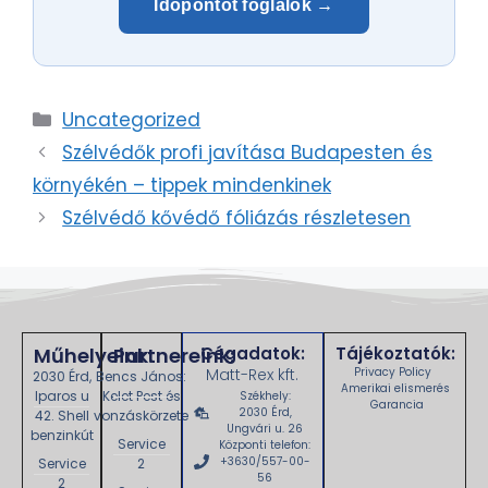
Időpontot foglalok →
Uncategorized
Szélvédők profi javítása Budapesten és
környékén – tippek mindenkinek
Szélvédő kővédő fóliázás részletesen
Műhelyeink:
Partnereink:
Cégadatok:
Tájékoztatók:
Matt-Rex kft.
Privacy Policy
2030 Érd,
Bencs János:
Amerikai elismerés
Iparos u
Kelet Pest és
Székhely:
Garancia
2030 Érd,
42. Shell
vonzáskörzete
Ungvári u. 26
benzinkút
Service
Központi telefon:
+3630/557-00-
Service
2
56
2