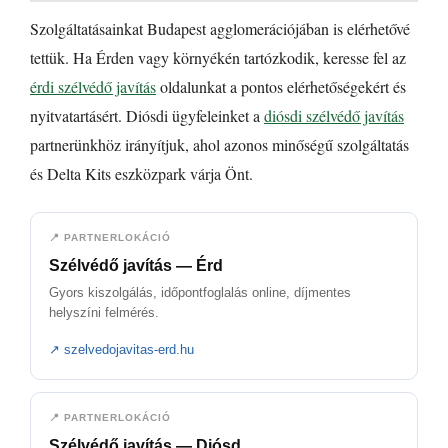
Szolgáltatásainkat Budapest agglomerációjában is elérhetővé
tettük. Ha Érden vagy környékén tartózkodik, keresse fel az
érdi szélvédő javítás
oldalunkat a pontos elérhetőségekért és
nyitvatartásért. Diósdi ügyfeleinket a
diósdi szélvédő javítás
partnerünkhöz irányítjuk, ahol azonos minőségű szolgáltatás
és Delta Kits eszközpark várja Önt.
📍 PARTNERLOKÁCIÓ
Szélvédő javítás — Érd
Gyors kiszolgálás, időpontfoglalás online, díjmentes
helyszíni felmérés.
↗ szelvedojavitas-erd.hu
📍 PARTNERLOKÁCIÓ
Szélvédő javítás — Diósd