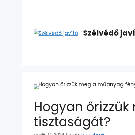
Szélvédő jav
Hogyan őrizzük
tisztaságát?
április 14, 2026
Szerző:
tudasbazis