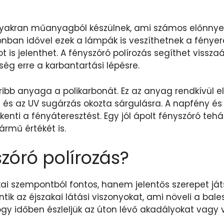
gyakran műanyagból készülnek, ami számos előnnyel j
onban idővel ezek a lámpák is veszíthetnek a fényer
s jelenthet. A fényszóró polírozás segíthet visszaál
ég erre a karbantartási lépésre.
bb anyaga a polikarbonát. Ez az anyag rendkívül el
 és az UV sugárzás okozta sárgulásra. A napfény és
enti a fényáteresztést. Egy jól ápolt fényszóró tehá
ármű értékét is.
szóró polírozás?
ai szempontból fontos, hanem jelentős szerepet játs
k az éjszakai látási viszonyokat, ami növeli a bal
ogy időben észleljük az úton lévő akadályokat vagy 