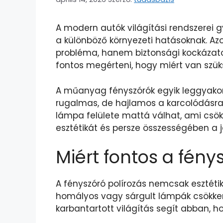
A modern autók világítási rendszerei 
a különböző környezeti hatásoknak. Az
probléma, hanem biztonsági kockázatot i
fontos megérteni, hogy miért van szüks
A műanyag fényszórók egyik leggyakori
rugalmas, de hajlamos a karcolódásra
lámpa felülete mattá válhat, ami csökk
esztétikát és persze összességében a j
Miért fontos a fény
A fényszóró polírozás nemcsak esztétik
homályos vagy sárgult lámpák csökkenti
karbantartott világítás segít abban, h