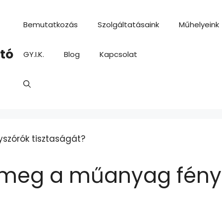
Bemutatkozás
Szolgáltatásaink
Műhelyeink
ító
GY.I.K.
Blog
Kapcsolat
 meg a műanyag fény