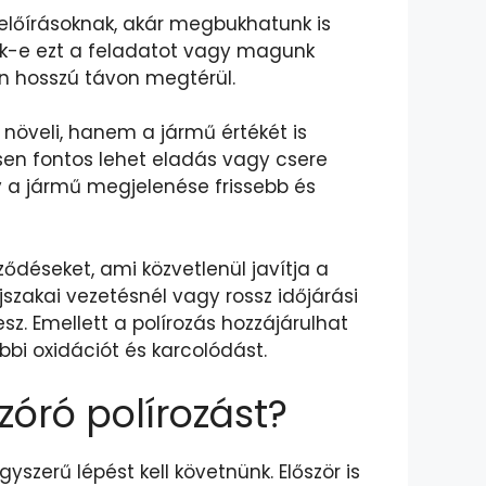
 előírásoknak, akár megbukhatunk is
zuk-e ezt a feladatot vagy magunk
n hosszú távon megtérül.
növeli, hanem a jármű értékét is
ösen fontos lehet eladás vagy csere
gy a jármű megjelenése frissebb és
ződéseket, ami közvetlenül javítja a
szakai vezetésnél vagy rossz időjárási
sz. Emellett a polírozás hozzájárulhat
i oxidációt és karcolódást.
óró polírozást?
szerű lépést kell követnünk. Először is