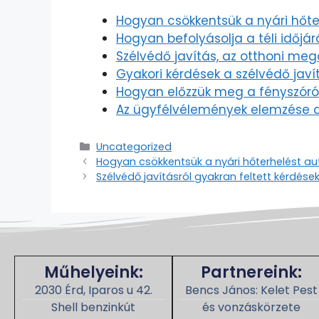
Hogyan csökkentsük a nyári hőte
Hogyan befolyásolja a téli időjá
Szélvédő javítás, az otthoni meg
Gyakori kérdések a szélvédő jav
Hogyan előzzük meg a fényszóró
Az ügyfélvélemények elemzése a
Uncategorized
Hogyan csökkentsük a nyári hőterhelést au
Szélvédő javításról gyakran feltett kérdése
Műhelyeink:
Partnereink:
2030 Érd, Iparos u 42.
Bencs János: Kelet Pest
Shell benzinkút
és vonzáskörzete