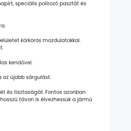
írt, speciális polírozó pasztát és
ra.
 felületet körkörös mozdulatokkal.
t.
álas kendővel.
az újabb sárgulást.
yét és tisztaságát. Fontos azonban
 hosszú távon is élvezhessük a jármű