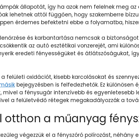
a lámpák állapotát, így ha azok nem felelnek meg az
tozóak lehetnek attól függően, hogy szakemberre bíz
ppen érdemes befektetni ebbe a folyamatba, hisze
llenőrzése és karbantartása nemcsak a biztonságot 
sökkentik az autó esztétikai vonzerejét, ami külön
nyerik eredeti fényességüket és átlátszóságukat, í
k a felületi oxidációt, kisebb karcolásokat és szennye
 másik
bejegyzésben is felfedezhetők. Ez különösen éj
ít, mivel a fénysugár intenzívebb és egyenletesebb le
vel a felületvédő rétegek megakadályozzák a tovább
 otthon a műanyag fénysz
űleg végezzük el a fényszóró polírozást, néhány egy