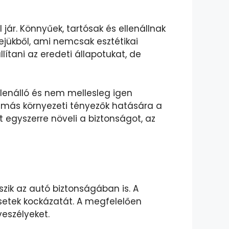
ár. Könnyűek, tartósak és ellenállnak
ejükből, ami nemcsak esztétikai
lítani az eredeti állapotukat, de
lenálló és nem mellesleg igen
 más környezeti tényezők hatására a
t egyszerre növeli a biztonságot, az
zik az autó biztonságában is. A
esetek kockázatát. A megfelelően
veszélyeket.