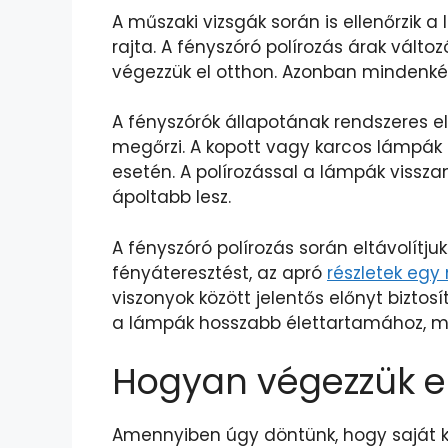
A műszaki vizsgák során is ellenőrzik 
rajta. A fényszóró polírozás árak vál
végezzük el otthon. Azonban mindenké
A fényszórók állapotának rendszeres e
megőrzi. A kopott vagy karcos lámpák c
esetén. A polírozással a lámpák vissza
ápoltabb lesz.
A fényszóró polírozás során eltávolítju
fényáteresztést, az apró
részletek egy
viszonyok között jelentős előnyt biztos
a lámpák hosszabb élettartamához, mi
Hogyan végezzük el
Amennyiben úgy döntünk, hogy saját kez