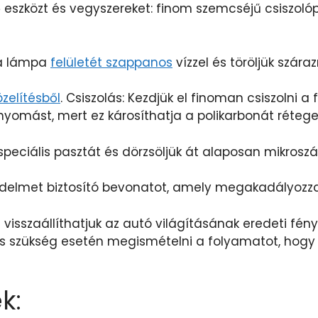
szközt és vegyszereket: finom szemcséjű csiszolópap
n a lámpa
felületét szappanos
vízzel és töröljük száraz
zelítésből
. Csiszolás: Kezdjük el finoman csiszolni a
nyomást, mert ez károsíthatja a polikarbonát rétege
 speciális pasztát és dörzsöljük át alaposan mikrosz
delmet biztosító bevonatot, amely megakadályozza 
 visszaállíthatjuk az autó világításának eredeti fén
, és szükség esetén megismételni a folyamatot, hogy
k: