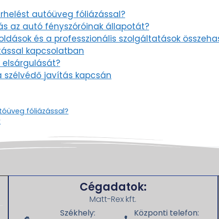
rhelést autóüveg fóliázással?
rás az autó fényszóróinak állapotát?
oldások és a professzionális szolgáltatások összeha
ítással kapcsolatban
 elsárgulását?
 szélvédő javítás kapcsán
tóüveg fóliázással?
k
Cégadatok:
Matt-Rex kft.
Székhely:
Központi telefon: