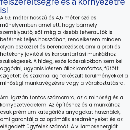
felszereltségre és a környezetre
is!
A 6,5 méter hosszú és 4,5 méter széles
műhelyemben amellett, hogy bármely
személyautó, sőt még a kisebb teherautók is
beférnek teljes hosszában, rendelkezem minden
olyan eszközzel és berendezéssel, ami a profi és
hatékony javítási és karbantartási munkákhoz
szükségesek. A hideg, esős időszakokban sem kell
aggódni, ugyanis készen állok komfortos, fűtött,
szigetelt és szakmailag felkészült körülményekkel a
minőségi munkavégzésre vagy a várakoztatásra.
Ami igazán fontos számomra, az a minőség és a
környezetvédelem. Az építéshez és a munkához
csak prémium kategóriás anyagokat használok,
ami garantálja az optimális eredményeket és az
elégedett ügyfelek számát. A villamosenergiát